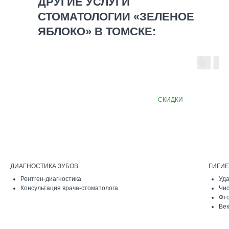
ДРУГИЕ УСЛУГИ
СТОМАТОЛОГИИ «ЗЕЛЕНОЕ
ЯБЛОКО» В ТОМСКЕ:
СКИДКИ
ДИАГНОСТИКА ЗУБОВ
ГИГИЕ
Рентген-диагностика
Уда
Консультация врача-стоматолога
Чис
Фт
Ве