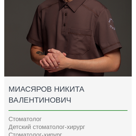
Коронка (протезирование),
18 000-28 000 руб.
(в зависимости от материала)
под ключ
Винир, под ключ (за 1 ед.)
от 36 000 руб.
Имплант Dentium под ключ с
73 000-89 000 руб.
(по снимку; зависит от
коронкой из диоксида циркония
пластики десны и
(за 1 шт.)
навигационного шаблона)
Съемный протез
от 35 000 руб.
Бюгельный протез
от 50 000 руб.