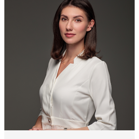
НАШ ПАЦИЕНТ
ПОЛУЧАЕТ
+
ВЫСОКУЮ ЛОЯЛЬНОСТЬ
СТОМАТОЛОГИИ
КАЧЕСТВЕННЫЕ
+
СТОМАТОЛОГИЧЕСКИЕ
УСЛУГИ
+
ГАРАНТИЙНЫЙ
РЕГЛАМЕНТ
+
ВОЗМОЖНОСТЬ РАССРОЧКИ
ИЛИ КРЕДИТОВАНИЯ